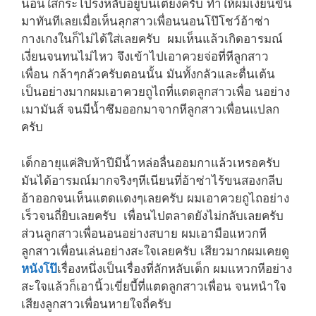
นอนใส่กระโปรงหลับอยู่บนเตียงครับ ทำให้ผมเงี่ยนขึ้น
มาทันทีเลยเมื่อเห็นลุกสาวเพื่อนนอนโป๊โชว์อ้าซ่า
กางเกงในก็ไม่ได้ใส่เลยครับ ผมเห็นแล้วเกิดอารมณ์
เงี่ยนจนทนไม่ไหว จึงเข้าไปเอาควยจ่อที่หีลูกสาว
เพื่อน กล้าๆกลัวครับตอนนั้น มันทั้งกลัวและตื่นเต้น
เป็นอย่างมากผมเอาควยถูไถที่แตดลูกสาวเพื่อ นอย่าง
เมามันส์ จนมีน้ำซึมออกมาจากหีลูกสาวเพื่อนแปลก
ครับ
เด็กอายุแค่สิบห้าปีมีน้ำหล่อลื่นออมกาแล้วเหรอครับ
มันได้อารมณ์มากจริงๆหีเนียนที่อ้าซ่าไร้ขนสองกลีบ
อ้าออกจนเห็นแตดแดงๆเลยครับ ผมเอาควยถูไถอย่าง
เร็วจนถี่ยิบเลยครับ เพื่อนไปตลาดยังไม่กลับเลยครับ
ส่วนลูกสาวเพื่อนอนอย่างสบาย ผมเอามือแหวกหี
ลูกสาวเพื่อนเล่นอย่างสะใจเลยครับ เสียวมากผมเคยดู
หนังโป๊
เรื่องหนึ่งเป็นเรื่องที่ลักหลับเด็ก ผมแหวกหีอย่าง
สะใจแล้วก็เอานิ้วเขี่ยบี้ที่แตดลูกสาวเพื่อน จนหนำใจ
เสียงลูกสาวเพื่อนหายใจถี่ครับ